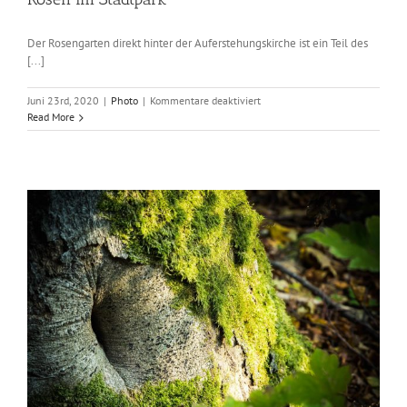
Der Rosengarten direkt hinter der Auferstehungskirche ist ein Teil des
[...]
für
Juni 23rd, 2020
|
Photo
|
Kommentare deaktiviert
Rosen
Read More
im
Stadtpark