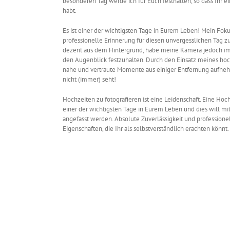
besonderen Tag werde ich für Euch festhalten, so dass Ihr 
habt.
Es ist einer der wichtigsten Tage in Eurem Leben! Mein Fokus
professionelle Erinnerung für diesen unvergesslichen Tag zu
dezent aus dem Hintergrund, habe meine Kamera jedoch im
den Augenblick festzuhalten. Durch den Einsatz meines hoc
nahe und vertraute Momente aus einiger Entfernung aufnehm
nicht (immer) seht!
Hochzeiten zu fotografieren ist eine Leidenschaft. Eine Hochze
einer der wichtigsten Tage in Eurem Leben und dies will mi
angefasst werden. Absolute Zuverlässigkeit und profession
Eigenschaften, die Ihr als selbstverständlich erachten könnt.