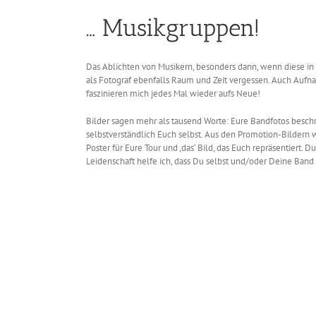
… Musikgruppen!
Das Ablichten von Musikern, besonders dann, wenn diese in ih
als Fotograf ebenfalls Raum und Zeit vergessen. Auch Aufn
faszinieren mich jedes Mal wieder aufs Neue!
Bilder sagen mehr als tausend Worte: Eure Bandfotos beschr
selbstverständlich Euch selbst. Aus den Promotion-Bildern wi
Poster für Eure Tour und ‚das‘ Bild, das Euch repräsentiert. 
Leidenschaft helfe ich, dass Du selbst und/oder Deine Band e