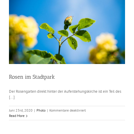
Rosen im Stadtpark
Der Rosengarten direkt hinter der Auferstehungskirche ist ein Teil des
[...]
für
Juni 23rd, 2020
|
Photo
|
Kommentare deaktiviert
Rosen
Read More
im
Stadtpark