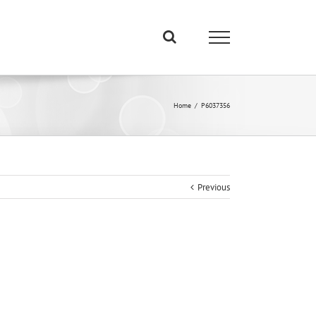
Home
/
P6037356
Previous