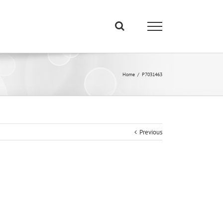
Home
/
P7031463
Previous