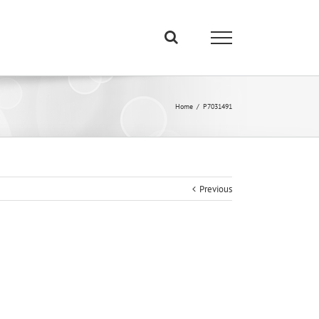
Home
/
P7031491
Previous