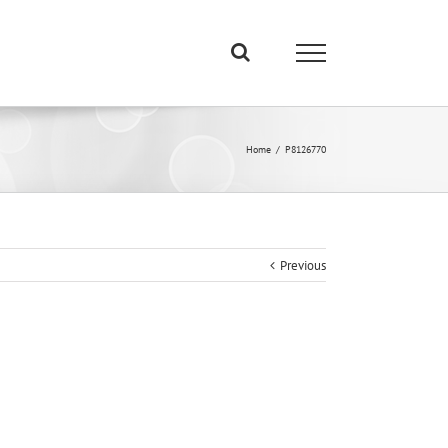
Home
/
P8126770
Previous