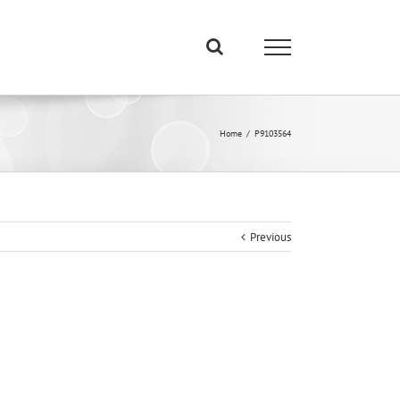
Home
/
P9103564
Previous