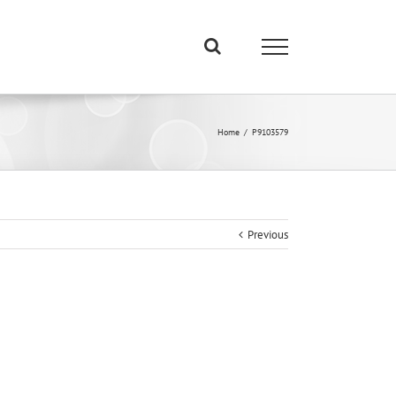
Home
/
P9103579
Previous