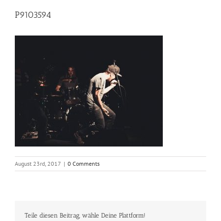
P9103594
August 23rd, 2017
|
0 Comments
Teile diesen Beitrag, wähle Deine Plattform!