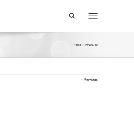
Home
/
P9103740
Previous