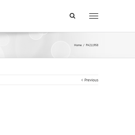
Home
/
PA211958
Previous