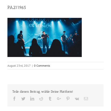
PA211965
August 23rd, 2017
|
0 Comments
Teile diesen Beitrag, wähle Deine Plattform!
Facebook
Twitter
Linkedin
Reddit
Tumblr
Google+
Pinterest
Vk
Email