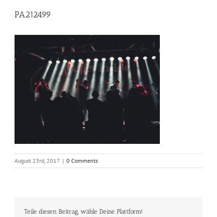
PA212499
August 23rd, 2017
|
0 Comments
Teile diesen Beitrag, wähle Deine Plattform!