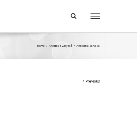
Home
/
Anastasia Zarycká
/
Anastasia Zarycká
Previous