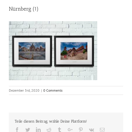
Nürnberg (1)
Dezember 3rd, 2020
|
0 Comments
Teile diesen Beitrag, wähle Deine Plattform!
Facebook
Twitter
Linkedin
Reddit
Tumblr
Google+
Pinterest
Vk
Email