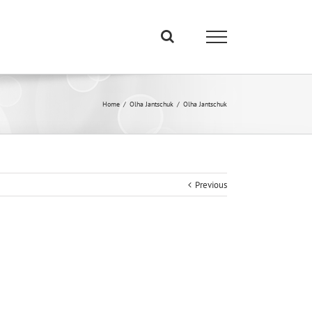
Home
/
Olha Jantschuk
/
Olha Jantschuk
Previous