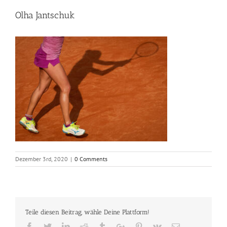
Olha Jantschuk
Dezember 3rd, 2020
|
0 Comments
Teile diesen Beitrag, wähle Deine Plattform!
Facebook
Twitter
Linkedin
Reddit
Tumblr
Google+
Pinterest
Vk
Email