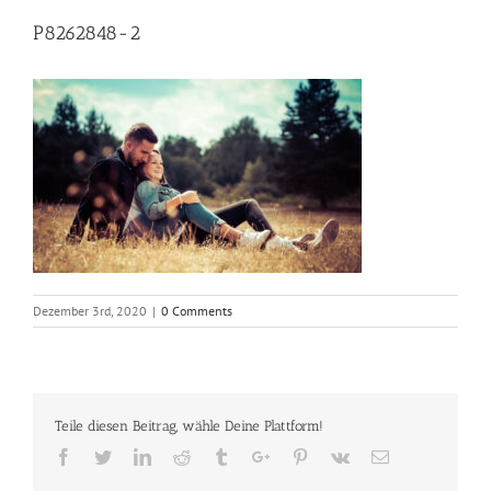
P8262848-2
Dezember 3rd, 2020
|
0 Comments
Teile diesen Beitrag, wähle Deine Plattform!
Facebook
Twitter
Linkedin
Reddit
Tumblr
Google+
Pinterest
Vk
Email