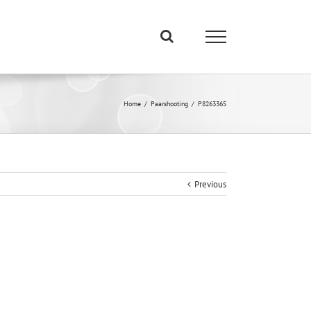
Home
/
Paarshooting
/
P8263365
Previous